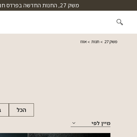
דלג לתוכן
דלג לסרגל הניווט
משק 27, החנות החדשה בפרדס חנה, פתחנו! מוזמנים לבקר בסניפים שלנו: תל אביב, יקנעם, קריית ים, נהלל ופרדס חנה, מוזמנים!
משק 27
חנות
אווז
הכל
ב
מיין לפי
מחיר מגבוה