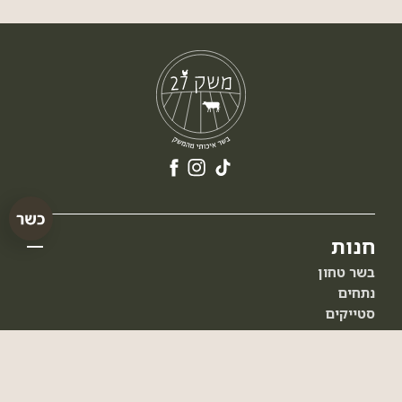
חנות
בשר טחון
נתחים
סטייקים
כבש
אווז