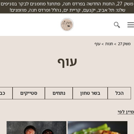
דלג לתוכן
דלג לסרגל הניווט
משק 27, החנות החדשה בפרדס חנה, פתחנו! מוזמנים לבקר בסניפים
שלנו: תל אביב, יקנעם, קריית ים, נהלל ופרדס חנה, מוזמנים!
משק 27
חנות
עוף
עוף
הכל
בשר טחון
נתחים
סטייקים
כב
מיין לפי
מחיר מגבוה לנמוך
מחיר מנמוך לגבוה