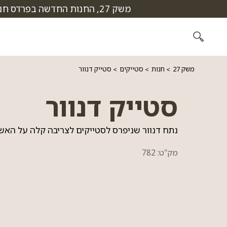
דלג לתוכן
דלג לסרגל הניווט
משק 27, החנות החדשה בפרדס חנה, פתחנו! מוזמנים לבקר בסניפים שלנו: תל אביב, יקנעם, קריית ים, נהלל ופרדס חנה, מוזמנים!
משק 27
חנות
סטייקים
סטייק דנוור
סטייק דנוור
נתח דנוור שניפרס לסטייקים לצריבה קלה על האש
מק"ט:
782