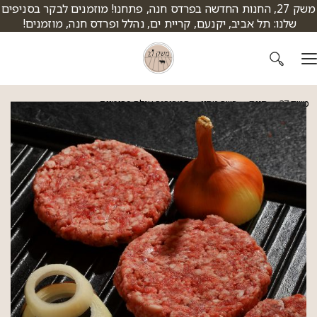
דלג לתוכן
דלג לסרגל הניווט
משק 27, החנות החדשה בפרדס חנה, פתחנו! מוזמנים לבקר בסניפים
שלנו: תל אביב, יקנעם, קריית ים, נהלל ופרדס חנה, מוזמנים!
משק 27
חנות
בשר טחון
המבורגר עגלה פרימיום